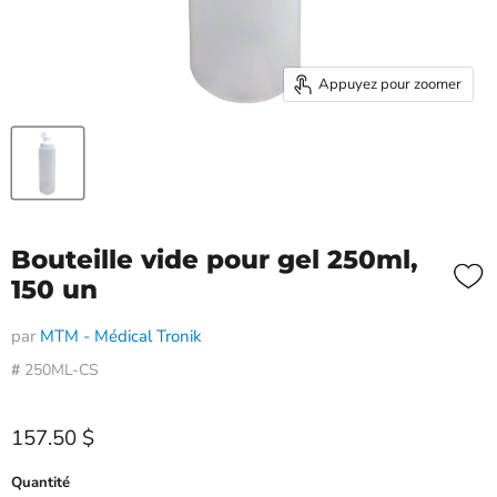
Appuyez pour zoomer
Bouteille vide pour gel 250ml,
150 un
par
MTM - Médical Tronik
#
250ML-CS
Prix actuel
157.50 $
Quantité