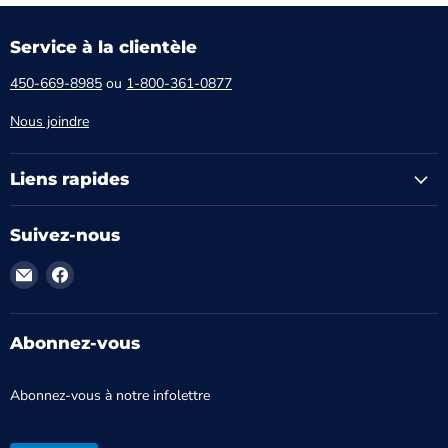
Service à la clientèle
450-669-8985
ou
1-800-361-0877
Nous joindre
Liens rapides
Suivez-nous
Trouvez-
Trouvez-
nous
nous
sur
sur
Courriel
Facebook
Abonnez-vous
Abonnez-vous à notre infolettre